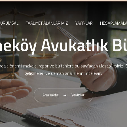
KURUMSAL
FAALİYET ALANLARIMIZ
YAYINLAR
HESAPLAMAL
eköy Avukatlık B
ndaki önemli makale, rapor ve bültenlere bu sayfadan ulaşabilirsiniz. 
gelişmeleri ve uzman analizlerini inceleyin.
Anasayfa
Yayinlar