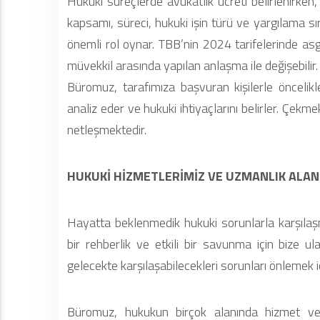
Hukuki süreçlerde avukatlık ücreti belirlenirken,
kapsamı, süreci, hukuki işin türü ve yargılama 
önemli rol oynar. TBB’nin 2024 tarifelerinde asg
müvekkil arasında yapılan anlaşma ile değişebilir.
Büromuz, tarafımıza başvuran kişilerle önceli
analiz eder ve hukuki ihtiyaçlarını belirler. Çek
netleşmektedir.
HUKUKİ HİZMETLERİMİZ VE UZMANLIK ALAN
Hayatta beklenmedik hukuki sorunlarla karşıl
bir rehberlik ve etkili bir savunma için bize ula
gelecekte karşılaşabilecekleri sorunları önlemek 
Büromuz, hukukun birçok alanında hizmet ver