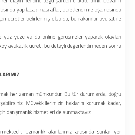
 her olayın kendine özgü şartları dikkate alınır. Davanın
sırasında yapılacak masraflar, ücretlendirme aşamasında
ari ücretler belirlenmiş olsa da, bu rakamlar avukat ile
kle yüz yüze ya da online görüşmeler yaparak olayları
meköy avukatlık ücreti, bu detaylı değerlendirmeden sonra
LARIMIZ
aşmak her zaman mümkündür. Bu tür durumlarda, doğru
şabilirsiniz. Müvekkillerimizin haklarını korumak kadar,
için danışmanlık hizmetleri de sunmaktayız.
mektedir. Uzmanlık alanlarımız arasında şunlar yer