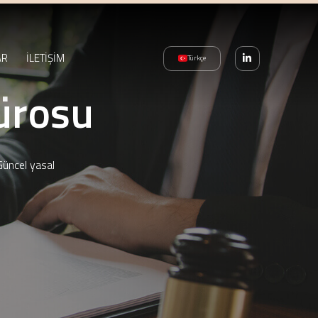
AR
İLETİŞİM
Türkçe
ürosu
Güncel yasal